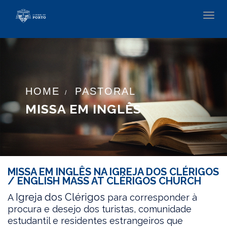
Toggl
navig
HOME
PASTORAL
MISSA EM INGLÊS
MISSA EM INGLÊS NA IGREJA DOS CLÉRIGOS
/ ENGLISH MASS AT CLÉRIGOS CHURCH
Igreja dos Clérigos
A
para corresponder à
procura e desejo dos turistas, comunidade
estudantil e residentes estrangeiros que