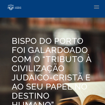
Toggl
navig
BISPO DO PORTO
FOI GALARDOADO
COM O “TRIBUTO À
CIVILIZAÇÃO
JUDAICO-CRISTÃ E
AO SEU PAPEL NO
DESTINO
HUMANO”