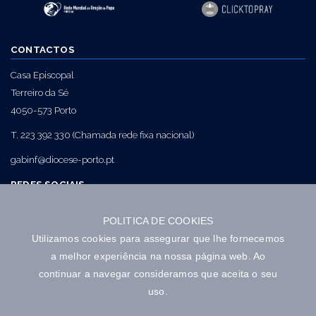
CONTACTOS
Casa Episcopal
Terreiro da Sé
4050-573 Porto
T. 223 392 330 (Chamada rede fixa nacional)
gabinf@diocese-porto.pt
REDES SOCIAIS
POLITICA DE COOKIES
NEWSLETTER
Utilizamos cookies para assegurar que lhe fornecemos
a melhor experiência na nossa página web. Ao
continuar a navegar consideramos que aceita o seu
uso.
Autorizo a utilização dos dados fornecidos nos termos aqui definidos