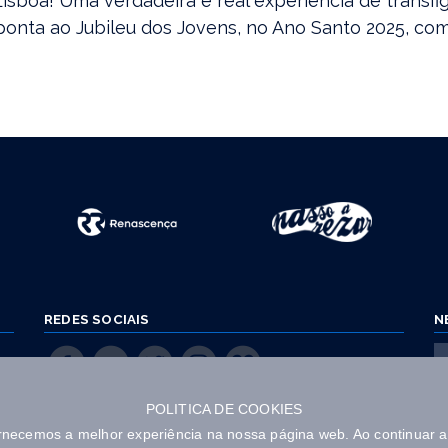
sboa! Uma verdadeira e real experiência de transfig
onta ao Jubileu dos Jovens, no Ano Santo 2025, com
REDES SOCIAIS
N
POLITICA DE COOKIES
ornecemos a melhor experiência na nossa página web. Ao continuar 