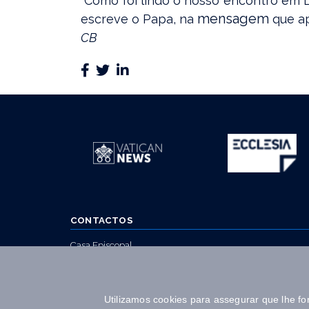
“Como foi lindo o nosso encontro em Li
mensagem
escreve o Papa, na
que ap
CB
CONTACTOS
Casa Episcopal
Terreiro da Sé
4050-573 Porto
Utilizamos cookies para assegurar que lhe f
T. 223 392 330 (Chamada rede fixa nacional)