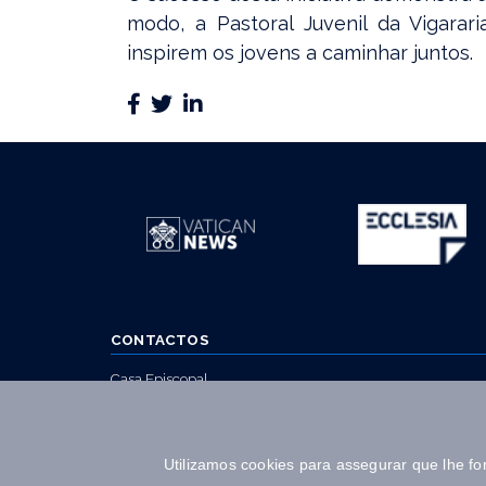
modo, a Pastoral Juvenil da Vigar
inspirem os jovens a caminhar juntos.
CONTACTOS
Casa Episcopal
Terreiro da Sé
4050-573 Porto
Utilizamos cookies para assegurar que lhe f
T. 223 392 330 (Chamada rede fixa nacional)