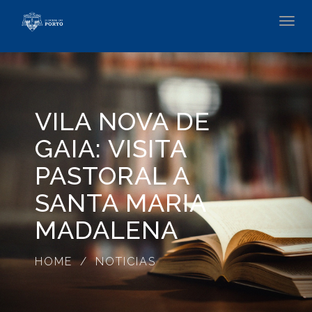
Toggl
navig
VILA NOVA DE
GAIA: VISITA
PASTORAL A
SANTA MARIA
MADALENA
HOME
NOTICIAS