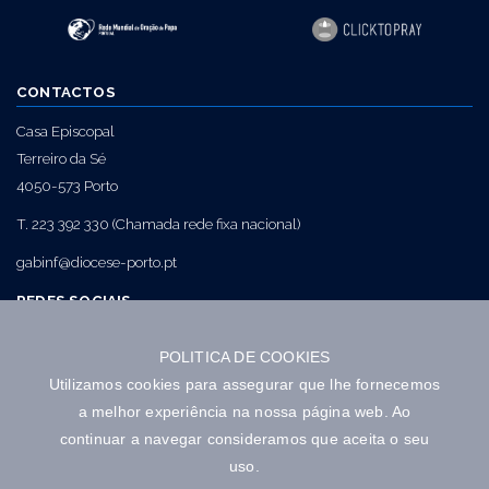
CONTACTOS
Casa Episcopal
Terreiro da Sé
4050-573 Porto
T. 223 392 330 (Chamada rede fixa nacional)
gabinf@diocese-porto.pt
REDES SOCIAIS
POLITICA DE COOKIES
NEWSLETTER
Utilizamos cookies para assegurar que lhe fornecemos
a melhor experiência na nossa página web. Ao
continuar a navegar consideramos que aceita o seu
uso.
Autorizo a utilização dos dados fornecidos nos termos aqui definidos