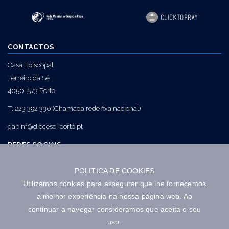
CONTACTOS
Casa Episcopal
Terreiro da Sé
4050-573 Porto
T. 223 392 330 (Chamada rede fixa nacional)
gabinf@diocese-porto.pt
REDES SOCIAIS
POLITICA DE COOKIES
NEWSLETTER
Utilizamos cookies para assegurar que lhe fornecemos
a melhor experiência na nossa página web. Ao
continuar a navegar consideramos que aceita o seu
uso.